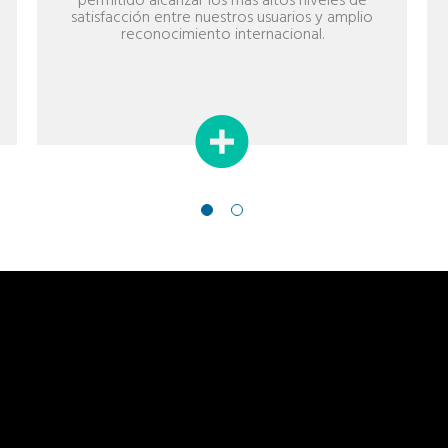
permitido alcanzar los más altos niveles de
satisfacción entre nuestros usuarios y amplio
reconocimiento internacional.