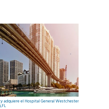
ty adquiere el Hospital General Westchester en
Jóvenes benefici
i,FL
voluntarios, br