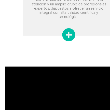
través de una moderna y completa red de
atención y un amplio grupo de profesionales
expertos, dispuestos a ofrecer un servicio
integral con alta calidad científica y
tecnológica.