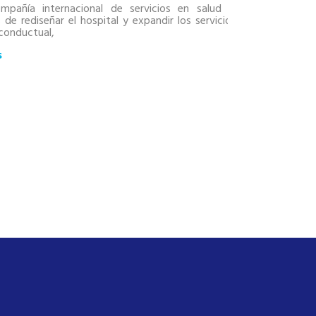
socioemocional v
mpañía internacional de servicios en salud tiene
condición de vul
 de rediseñar el hospital y expandir los servicios de
 conductual,
El objetivo es m
durante la cuaren
s
+ Más