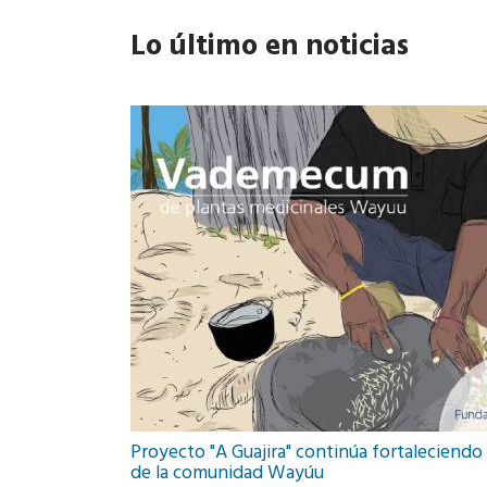
Lo último en noticias
o fetal en México
Proyecto "A Guajira" continúa fortaleciendo 
nueva era en medicina
índromes en medicina
de la comunidad Wayúu