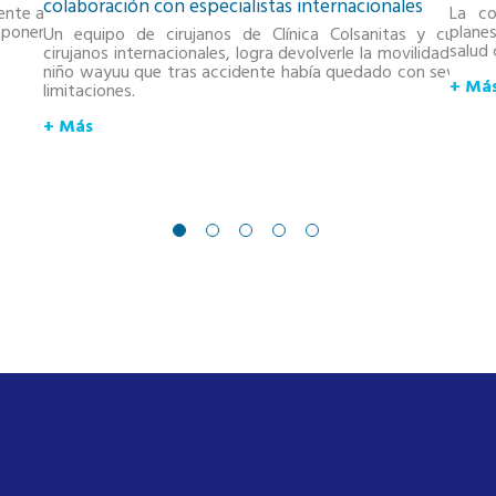
colaboración con especialistas internacionales
mente a 400
La co
ponen las
planes
Un equipo de cirujanos de Clínica Colsanitas y cuatro
salud
cirujanos internacionales, logra devolverle la movilidad a un
niño wayuu que tras accidente había quedado con severas
+ Má
limitaciones.
+ Más