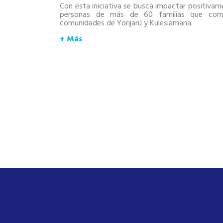
y terapia fetal.
Con esta iniciativa se busca impactar positiva
personas de más de 60 familias que com
comunidades de Yorijarú y Kulesiamana.
+ Más