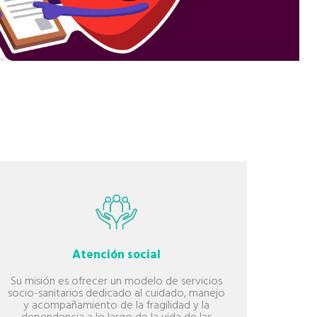
Atención social
Su misión es ofrecer un modelo de servicios
Unis
socio-sanitarios dedicado al cuidado, manejo
lucr
y acompañamiento de la fragilidad y la
cumpli