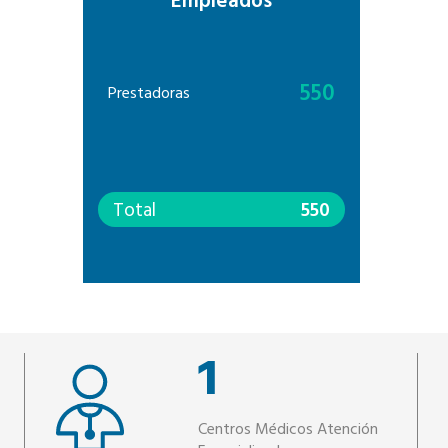
Empleados
550
Prestadoras
Total
550
1
Centros Médicos Atención