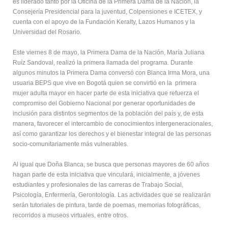
es liderado tanto por la Oficina de la Primera Dama de la Nación, la
Consejería Presidencial para la juventud, Colpensiones e ICETEX, y
cuenta con el apoyo de la Fundación Keralty, Lazos Humanos y la
Universidad del Rosario.
Este viernes 8 de mayo, la Primera Dama de la Nación, María Juliana
Ruíz Sandoval, realizó la primera llamada del programa. Durante
algunos minutos la Primera Dama conversó con Blanca Irma Mora, una
usuaria BEPS que vive en Bogotá quien se convirtió en la primera
mujer adulta mayor en hacer parte de esta iniciativa que refuerza el
compromiso del Gobierno Nacional por generar oportunidades de
inclusión para distintos segmentos de la población del país y, de esta
manera, favorecer el intercambio de conocimientos intergeneracionales,
así como garantizar los derechos y el bienestar integral de las personas
socio-comunitariamente más vulnerables.
Al igual que Doña Blanca, se busca que personas mayores de 60 años
hagan parte de esta iniciativa que vinculará, inicialmente, a jóvenes
estudiantes y profesionales de las carreras de Trabajo Social,
Psicología, Enfermería, Gerontología. Las actividades que se realizarán
serán tutoriales de pintura, tarde de poemas, memorias fotográficas,
recorridos a museos virtuales, entre otros.