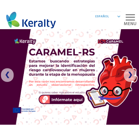
MENU
❮
❯