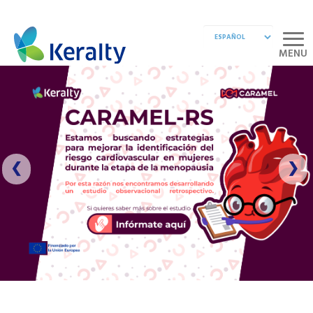
MENU
❮
❯