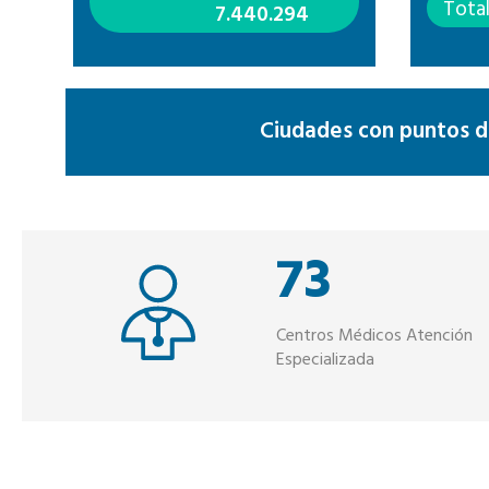
Tota
7.440.294
Ciudades con puntos de
73
Centros Médicos Atención
rios
Especializada