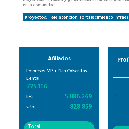
en la comunidad.
Proyectos: Tele atención, fortalecimiento infrae
Afiliados
Prof
Empresas MP + Plan Colsanitas
-
Dental
-
725.166
-
5.886.269
-
EPS
828.859
Otro
Total