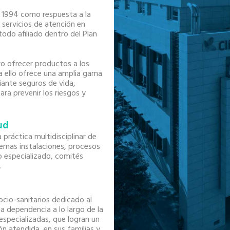
n 1994 como respuesta a la
 servicios de atención en
odo afiliado dentro del Plan
o ofrecer productos a los
a ello ofrece una amplia gama
iante seguros de vida,
ara prevenir los riesgos y
ud
práctica multidisciplinar de
rnas instalaciones, procesos
 especializado, comités
.
ocio-sanitarios dedicado al
a dependencia a lo largo de la
especializadas, que logran un
ón atendida, en sus familias y