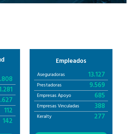
ud
Empleados
13.127
Aseguradoras
1.808
9.569
Prestadoras
1.281
685
Empresas Apoyo
5.627
388
Empresas Vinculadas
112
277
Keralty
142