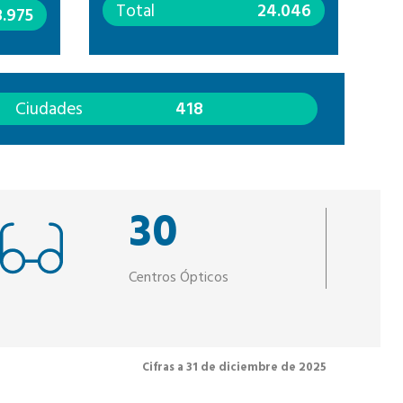
Total
24.046
8.975
Ciudades
418
30
Centros Ópticos
Cifras a 31 de diciembre de 2025