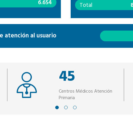
l
6.654
Total
 atención al usuario
45
Centros Médicos Atención
Primaria