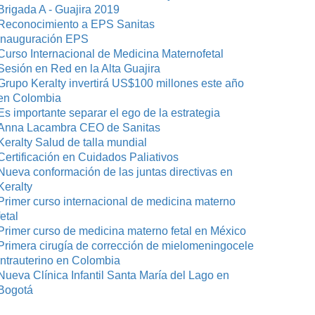
Brigada A - Guajira 2019
Reconocimiento a EPS Sanitas
Inauguración EPS
Curso Internacional de Medicina Maternofetal
Sesión en Red en la Alta Guajira
Grupo Keralty invertirá US$100 millones este año
en Colombia
Es importante separar el ego de la estrategia
Anna Lacambra CEO de Sanitas
Keralty Salud de talla mundial
Certificación en Cuidados Paliativos
Nueva conformación de las juntas directivas en
Keralty
Primer curso internacional de medicina materno
fetal
Primer curso de medicina materno fetal en México
Primera cirugía de corrección de mielomeningocele
intrauterino en Colombia
Nueva Clínica Infantil Santa María del Lago en
Bogotá