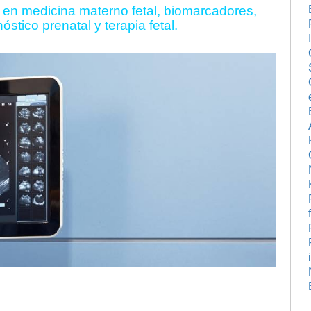
 en medicina materno fetal, biomarcadores,
stico prenatal y terapia fetal.