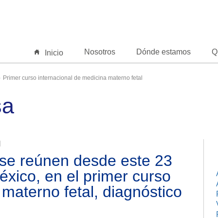
Nosotros
Dónde estamos
Q
Inicio
Primer curso internacional de medicina materno fetal
sa
l
 se reúnen desde este 23
xico, en el primer curso
 materno fetal, diagnóstico