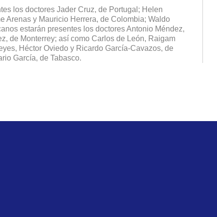
tes los doctores Jader Cruz, de Portugal; Helen
me Arenas y Mauricio Herrera, de Colombia; Waldo
canos estarán presentes los doctores Antonio Méndez,
z, de Monterrey; así como Carlos de León, Raigam
Reyes, Héctor Oviedo y Ricardo García-Cavazos, de
rio García, de Tabasco.