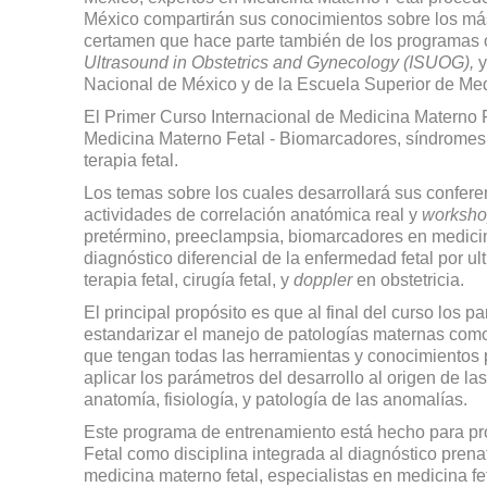
México compartirán sus conocimientos sobre los más 
certamen que hace parte también de los programas o
Ultrasound in Obstetrics and Gynecology (ISUOG),
y
Nacional de México y de la Escuela Superior de Me
El Primer Curso Internacional de Medicina Materno 
Medicina Materno Fetal - Biomarcadores, síndromes 
terapia fetal.
Los temas sobre los cuales desarrollará sus conferenc
actividades de correlación anatómica real y
worksho
pretérmino, preeclampsia, biomarcadores en medicina
diagnóstico diferencial de la enfermedad fetal por ult
terapia fetal, cirugía fetal, y
doppler
en obstetricia.
El principal propósito es que al final del curso los p
estandarizar el manejo de patologías maternas como
que tengan todas las herramientas y conocimientos p
aplicar los parámetros del desarrollo al origen de la
anatomía, fisiología, y patología de las anomalías.
Este programa de entrenamiento está hecho para pr
Fetal como disciplina integrada al diagnóstico prena
medicina materno fetal, especialistas en medicina fet