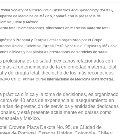
ational Society of Ultrasound in Obstetrics and Gynecology (ISUOG)
,
 Superior de Medicina de México, contará con la presencia de
lombia, Chile y México.
erno fetal, biomarcadores, síndromes en medicina materno fetal,
agnóstico Prenatal y Terapia Fetal es organizado por el Grupo
tados Unidos, Colombia, Brasil, Perú, Venezuela, Filipinas y México a
iones clínicas y hospitalarias prestadoras de servicios de salud.
los profesionales de salud mexicanos relacionados con
 más al entendimiento de la enfermedad materna, fetal
al y de cirugía fetal, dieciocho de los más reconocidos
 mayo en el
Primer
Curso Internacional de Medicina Maternofetal,
 práctica clínica y la toma de decisiones, es organizado
n cerca de 40 años de experiencia el aseguramiento en
italarias de prestación de servicios y entidades dedicadas
sionales, y está presente actualmente en países como
Venezuela y México.
 Hotel Crowne Plaza Dakota No. 95, de Ciudad de
ntes de Portugal, Estados Unidos, Colombia, Chile y