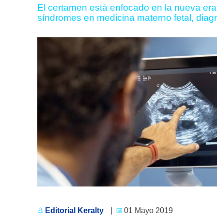
El certamen está enfocado en la nueva era
síndromes en medicina materno fetal, diagnó
Editorial Keralty
|
01 Mayo 2019