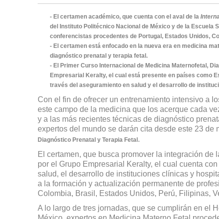
- El certamen académico, que cuenta con el aval de la
Intern
del Instituto Politécnico Nacional de México y de la Escuela
conferencistas procedentes de Portugal, Estados Unidos, Co
- El certamen está enfocado en la nueva era en medicina mat
diagnóstico prenatal y terapia fetal.
- El Primer Curso Internacional de Medicina Maternofetal, Di
Empresarial Keralty, el cual está presente en países como Es
través del aseguramiento en salud y el desarrollo de instituc
Con el fin de ofrecer un entrenamiento intensivo a 
este campo de la medicina que los acerque cada vez
y a las más recientes técnicas de diagnóstico prenat
expertos del mundo se darán cita desde este 23 de
.
Diagnóstico Prenatal y Terapia Fetal
El certamen, que busca promover la integración de la
por el Grupo Empresarial Keralty, el cual cuenta co
salud, el desarrollo de instituciones clínicas y hosp
a la formación y actualización permanente de profe
Colombia, Brasil, Estados Unidos, Perú, Filipinas, 
A lo largo de tres jornadas, que se cumplirán en el
México, expertos en Medicina Materno Fetal procede