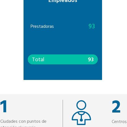
Empleados
93
Prestadoras
Total
93
1
2
Ciudades con puntos de
Centros