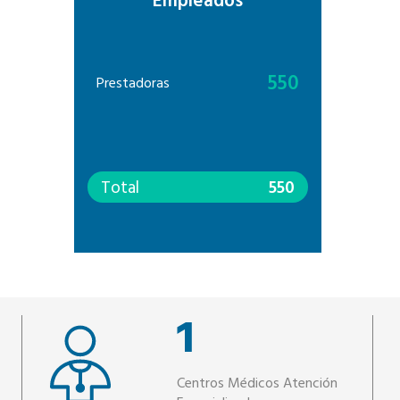
Empleados
550
Prestadoras
Total
550
1
Centros Médicos Atención