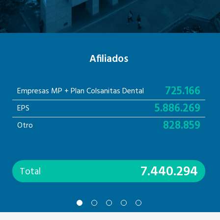
Afiliados
725.166
Empresas MP + Plan Colsanitas Dental
5.886.269
EPS
828.859
Otro
7.440.294
Total