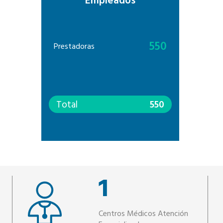
Empleados
550
Prestadoras
Total
550
1
Centros Médicos Atención