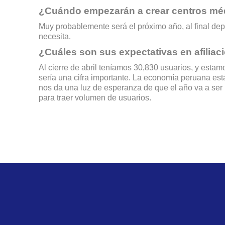
¿Cuándo empezarán a crear centros mé
Muy probablemente será el próximo año, al final de
necesita.
¿Cuáles son sus expectativas en afiliac
Al cierre de abril teníamos 30,830 usuarios, y esta
sería una cifra importante. La economía peruana es
nos da una luz de esperanza de que el año va a se
para traer volumen de usuarios.