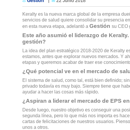
Gestión
|
22 Junio 2018
Keralty es la nueva marca global de la empresa due
servicios de salud quiere consolidar su presencia e
Gestión
en esta nueva etapa, adelantó a
su CEO g
Este año asumió el liderazgo de Keralty.
gestión?
La idea del plan estratégico 2018-2020 de Keralty e
estamos, antes que explorar nuevos mercados. Y ahí,
etapas y queremos acabar de traer ese conocimient
¿Qué potencial ve en el mercado de sal
El sistema de salud, como tal, está bien definido; si
privado todavía es muy bajo. Siempre tiene que habe
ayudar a hacer las cosas más rápido.
¿Aspiran a liderar el mercado de EPS en
Desde luego, nuestro objetivo es conseguir una posi
segunda línea, pero lo que más nos importa es hacer l
cartas de felicitaciones de nuestros usuarios. Pien
unos a otros.