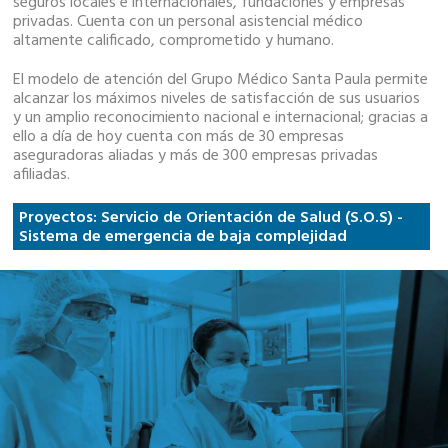
seguros locales e internacionales, fundaciones y empresas
privadas. Cuenta con un personal asistencial médico
altamente calificado, comprometido y humano.
El modelo de atención del Grupo Médico Santa Paula permite
alcanzar los máximos niveles de satisfacción de sus usuarios
y un amplio reconocimiento nacional e internacional; gracias a
ello a día de hoy cuenta con más de 30 empresas
aseguradoras aliadas y más de 300 empresas privadas
afiliadas.
Proyectos: Servicio de Orientación de Salud (S.O.S) -
Sistema de emergencia de baja complejidad