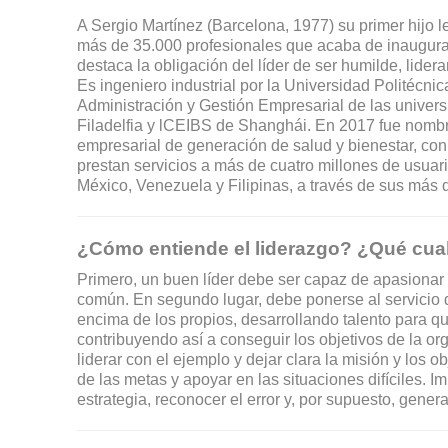
A Sergio Martínez (Barcelona, 1977) su primer hijo
más de 35.000 profesionales que acaba de inaugura
destaca la obligación del líder de ser humilde, lidera
Es ingeniero industrial por la Universidad Politécni
Administración y Gestión Empresarial de las unive
Filadelfia y lCEIBS de Shanghái. En 2017 fue nombr
empresarial de generación de salud y bienestar, co
prestan servicios a más de cuatro millones de usuar
México, Venezuela y Filipinas, a través de sus más 
¿Cómo entiende el liderazgo? ¿Qué cual
Primero, un buen líder debe ser capaz de apasionar 
común. En segundo lugar, debe ponerse al servicio 
encima de los propios, desarrollando talento para q
contribuyendo así a conseguir los objetivos de la o
liderar con el ejemplo y dejar clara la misión y los 
de las metas y apoyar en las situaciones difíciles. 
estrategia, reconocer el error y, por supuesto, gener