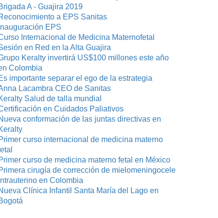
Brigada A - Guajira 2019
Reconocimiento a EPS Sanitas
Inauguración EPS
Curso Internacional de Medicina Maternofetal
Sesión en Red en la Alta Guajira
Grupo Keralty invertirá US$100 millones este año
en Colombia
Es importante separar el ego de la estrategia
Anna Lacambra CEO de Sanitas
Keralty Salud de talla mundial
Certificación en Cuidados Paliativos
Nueva conformación de las juntas directivas en
Keralty
Primer curso internacional de medicina materno
fetal
Primer curso de medicina materno fetal en México
Primera cirugía de corrección de mielomeningocele
intrauterino en Colombia
Nueva Clínica Infantil Santa María del Lago en
Bogotá