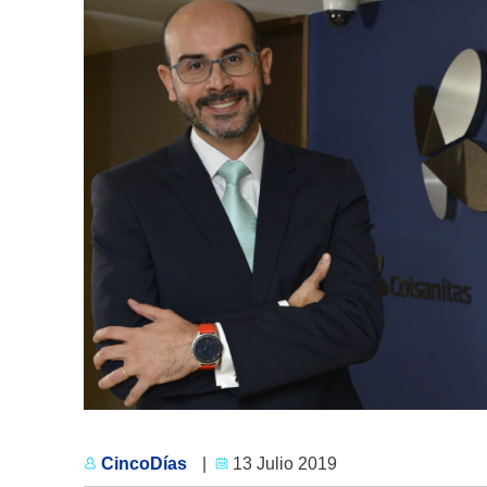
CincoDías
|
13 Julio 2019