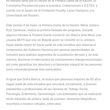
es liderado tanto por la Oficina de la Primera Dama de la Nación, la
Consejería Presidencial para la juventud, Colpensiones e ICETEX, y
cuenta con el apoyo de la Fundación Keralty, Lazos Humanos y la
Universidad del Rosario.
Este viernes 8 de mayo, la Primera Dama de la Nación, María Juliana
Ruíz Sandoval, realizó la primera llamada del programa. Durante
algunos minutos la Primera Dama conversó con Blanca Irma Mora, una
usuaria BEPS que vive en Bogotá quien se convirtió en la primera
mujer adulta mayor en hacer parte de esta iniciativa que refuerza el
compromiso del Gobierno Nacional por generar oportunidades de
inclusión para distintos segmentos de la población del país y, de esta
manera, favorecer el intercambio de conocimientos intergeneracionales,
así como garantizar los derechos y el bienestar integral de las personas
socio-comunitariamente más vulnerables.
Al igual que Doña Blanca, se busca que personas mayores de 60 años
hagan parte de esta iniciativa que vinculará, inicialmente, a jóvenes
estudiantes y profesionales de las carreras de Trabajo Social,
Psicología, Enfermería, Gerontología. Las actividades que se realizarán
serán tutoriales de pintura, tarde de poemas, memorias fotográficas,
recorridos a museos virtuales, entre otros.