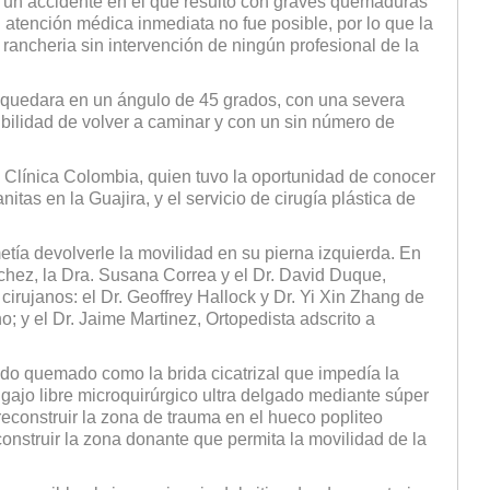
 un accidente en el que resultó con graves quemaduras
 atención médica inmediata no fue posible, por lo que la
rancheria sin intervención de ningún profesional de la
y quedara en un ángulo de 45 grados, con una severa
sibilidad de volver a caminar y con un sin número de
 Clínica Colombia, quien tuvo la oportunidad de conocer
tas en la Guajira, y el servicio de cirugía plástica de
metía devolverle la movilidad en su pierna izquierda. En
chez, la Dra. Susana Correa y el Dr. David Duque,
 cirujanos: el Dr. Geoffrey Hallock y Dr. Yi Xin Zhang de
 y el Dr. Jaime Martinez, Ortopedista adscrito a
ejido quemado como la brida cicatrizal que impedía la
lgajo libre microquirúrgico ultra delgado mediante súper
 reconstruir la zona de trauma en el hueco popliteo
econstruir la zona donante que permita la movilidad de la