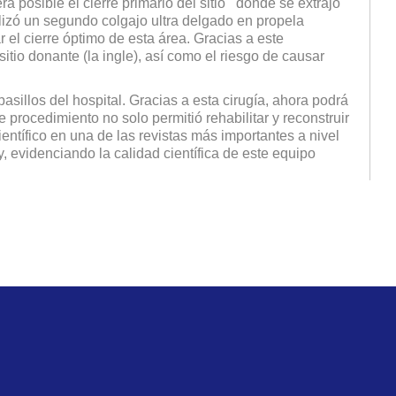
a posible el cierre primario del sitio donde se extrajo
ealizó un segundo colgajo ultra delgado en propela
 el cierre óptimo de esta área. Gracias a este
sitio donante (la ingle), así como el riesgo de causar
 pasillos del hospital. Gracias a esta cirugía, ahora podrá
 procedimiento no solo permitió rehabilitar y reconstruir
ientífico en una de las revistas más importantes a nivel
y, evidenciando la calidad científica de este equipo