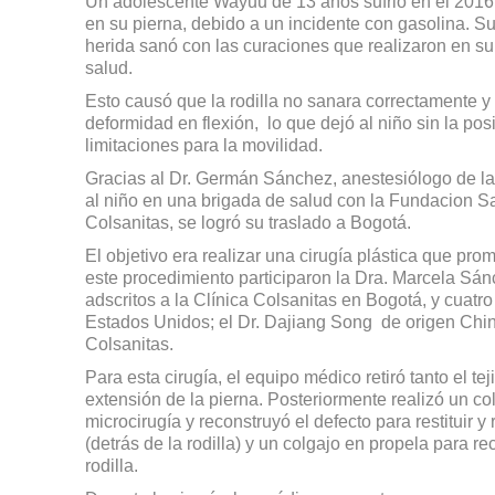
Un adolescente Wayuu de 13 años sufrió en el 2016
en su pierna, debido a un incidente con gasolina. Su
herida sanó con las curaciones que realizaron en su 
salud.
Esto causó que la rodilla no sanara correctamente 
deformidad en flexión, lo que dejó al niño sin la po
limitaciones para la movilidad.
Gracias al Dr. Germán Sánchez, anestesiólogo de la
al niño en una brigada de salud con la Fundacion Sani
Colsanitas, se logró su traslado a Bogotá.
El objetivo era realizar una cirugía plástica que pro
este procedimiento participaron la Dra. Marcela Sán
adscritos a la Clínica Colsanitas en Bogotá, y cuatro
Estados Unidos; el Dr. Dajiang Song de origen Chino;
Colsanitas.
Para esta cirugía, el equipo médico retiró tanto el t
extensión de la pierna. Posteriormente realizó un co
microcirugía y reconstruyó el defecto para restituir y
(detrás de la rodilla) y un colgajo en propela para r
rodilla.