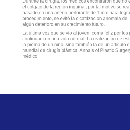
Durante la cirugía, los médicos encontraron que no er
el colgajo de la region inguinal, por tal motivo se r
basado en una arteria perforante de 1 mm para lograr
procedimiento, se evitó la cicatrizacion anomala del 
algún deterioro en su crecimiento futuro.
La última vez que se vio al joven, corría feliz por los
continuar con una vida normal. La realizacion de este
la pierna de un niño, sino también la de un artículo c
mundial de cirugía plástica: Annals of Plastic Surger
médico.