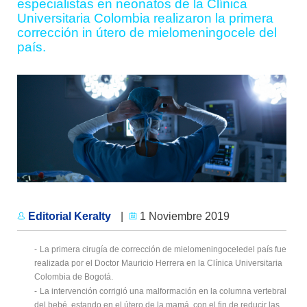
especialistas en neonatos de la Clínica
Universitaria Colombia realizaron la primera
corrección in útero de mielomeningocele del
país.
Editorial Keralty
|
1 Noviembre 2019
-
La primera cirugía de corrección de mielomeningoceledel país fue
realizada por el Doctor Mauricio Herrera en la Clínica Universitaria
Colombia de Bogotá.
-
La intervención corrigió una malformación en la columna vertebral
del bebé, estando en el útero de la mamá, con el fin de reducir las