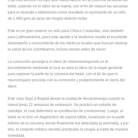
Esta intervención corrigió una malformación en la columna vertebral del
bebé, estando en el útero de la mamá, con el fin de reducir las secuelas
para el neonato y obteniendo como resultado el nacimiento de un niño
de 1.080 gms de peso sin ningún defecto motor.
Este es un gran avance no solo para Clínica Colsanitas, sino también
para Latinoamérica, pues este aporte a la medicina resalta el excelente
desempeño y conocimiento de los médicos locales que buscan mejorar
la salud de los colombianos, incluso desde antes de nacer.
La corrección quirúrgica in útero de mielomeningocele es el
procedimiento mediante el cual se abre el útero de la mujer gestante
para exponer la parte de la columna del bebé, con el fin de que el
neurocirujano proceda con la corrección y posteriormente el cierre del
útero.
Este caso llegó a Bogotá desde la ciudad de Bucaramanga cuando la
mamá tenía 22 semanas de embarazo. Se practicó un estudio de
cariotipo, el cual determinó la constitución de cromosomas. Luego, al
bebé se le hizo un diagnóstico de espina bífida, localizado en la parte
inferior de la columna donde finalmente fue detectada la anomalía, y por
ello, el conjunto médico decidió practicarle la cirugía al bebé de manera
inmediata.