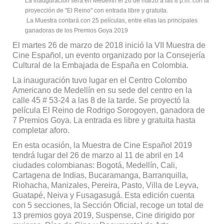
La inauguración será en Medellín el 26 de marzo a las 8 p.m. con la
proyección de "El Reino" con entrada libre y gratuita.
La Muestra contará con 25 películas, entre ellas las principales
ganadoras de los Premios Goya 2019
El martes 26 de marzo de 2018 inició la VII Muestra de
Cine Español, un evento organizado por la Consejería
Cultural de la Embajada de España en Colombia.
La inauguración tuvo lugar en el Centro Colombo
Americano de Medellín en su sede del centro en la
calle 45 # 53-24 a las 8 de la tarde. Se proyectó la
película El Reino de Rodrigo Sorogoyen, ganadora de
7 Premios Goya. La entrada es libre y gratuita hasta
completar aforo.
En esta ocasión, la Muestra de Cine Español 2019
tendrá lugar del 26 de marzo al 11 de abril en 14
ciudades colombianas: Bogotá, Medellín, Cali,
Cartagena de Indias, Bucaramanga, Barranquilla,
Riohacha, Manizales, Pereira, Pasto, Villa de Leyva,
Guatapé, Neiva y Fusagasugá. Esta edición cuenta
con 5 secciones, la Sección Oficial, recoge un total de
13 premios goya 2019, Suspense, Cine dirigido por