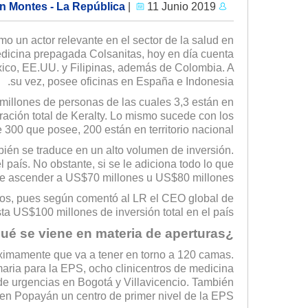
|
11 Junio 2019
Sebastián Montes - La República
o un actor relevante en el sector de la salud en
edicina prepagada Colsanitas, hoy en día cuenta
xico, EE.UU. y Filipinas, además de Colombia. A
su vez, posee oficinas en España e Indonesia.
 millones de personas de las cuales 3,3 están en
ración total de Keralty. Lo mismo sucede con los
300 que posee, 200 están en territorio nacional.
ién se traduce en un alto volumen de inversión.
país. No obstante, si se le adiciona todo lo que
uede ascender a US$70 millones u US$80 millones.
sos, pues según comentó al LR el CEO global de
ta US$100 millones de inversión total en el país".
¿Qué se viene en materia de aperturas?
óximamente que va a tener en torno a 120 camas.
aria para la EPS, ocho clinicentros de medicina
de urgencias en Bogotá y Villavicencio. También
en Popayán un centro de primer nivel de la EPS.