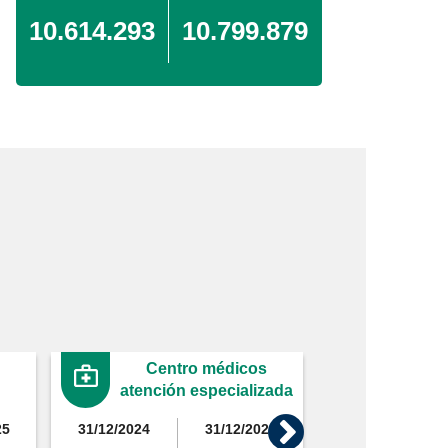
10.614.293
10.799.879
Centro médicos
Clíni
atención especializada
25
31/12/2024
31/12/2025
31/12/2024