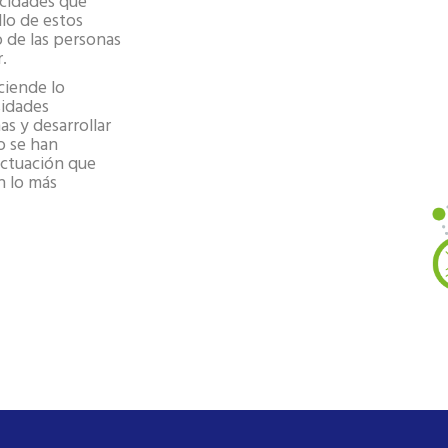
acidades que
llo de estos
 de las personas
.
ciende lo
sidades
as y desarrollar
o se han
 actuación que
n lo más