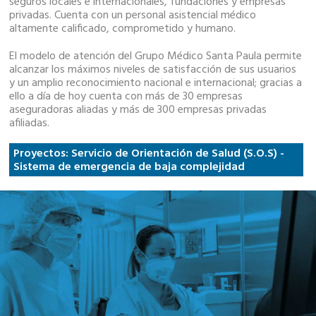
seguros locales e internacionales, fundaciones y empresas
privadas. Cuenta con un personal asistencial médico
altamente calificado, comprometido y humano.
El modelo de atención del Grupo Médico Santa Paula permite
alcanzar los máximos niveles de satisfacción de sus usuarios
y un amplio reconocimiento nacional e internacional; gracias a
ello a día de hoy cuenta con más de 30 empresas
aseguradoras aliadas y más de 300 empresas privadas
afiliadas.
Proyectos: Servicio de Orientación de Salud (S.O.S) -
Sistema de emergencia de baja complejidad