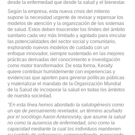
desde la enfermedad que desde la salud y el bienestar.
Según la empresa, esta nueva crisis del milenio
supone la nece­sidad urgente de revisar y repensar los
modelos de atención y la orga­nización de los sistemas
de salud. Estos deben trascender los límites del ámbito
sanitario cada vez más limitado y agotado para vincular
las potencialidades del sector social y comunitario,
explorando nuevos modelos de cuidado con un
enfoque innovador, siempre sustentado en las mejores
prác­ticas derivadas del conocimiento e investigación
como motor trans­formador. De esta forma, Keralty
quiere contribuir humildemente con experiencias y
evidencias que aporten para generar políticas pú­blicas
y materializar el mandato de la Organización Mundial
de la Salud de incorporar la salud en todas los ámbitos
de nuestra sociedad.
"En esta línea hemos abordado la salutogénesis como
un eje de pensamiento revelador, un término acuñado
por el sociólogo Aaron Antonovsky, que asume la salud
no como la ausencia de enfermedad, sino como la
capacidad mediante la cual los individuos mantienen
su sentido de coherencia; compren­diendo, manejando