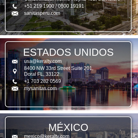
+51 219 1900 / 0800 19191
sanitasperu.com
ESTADOS UNIDOS
usa@keralty.com
8400 NW 33rd Street Suite 201,
Doral FL, 33122
+1 703 282 0569
mysanitas.com
MÉXICO
mexico@keralty.com