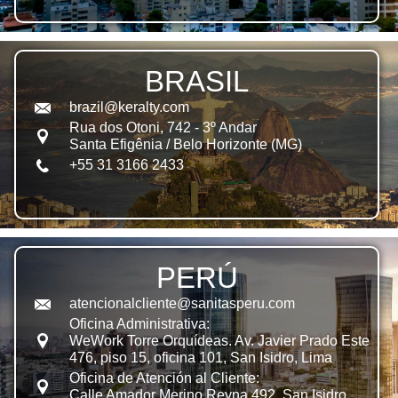
BRASIL
brazil@keralty.com
Rua dos Otoni, 742 - 3º Andar
Santa Efigênia / Belo Horizonte (MG)
+55 31 3166 2433
PERÚ
atencionalcliente@sanitasperu.com
Oficina Administrativa:
WeWork Torre Orquídeas. Av. Javier Prado Este
476, piso 15, oficina 101, San Isidro, Lima
Oficina de Atención al Cliente:
Calle Amador Merino Reyna 492, San Isidro