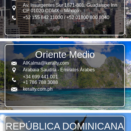
Av. Insurgentes Sur 1871-801, Guadalupe Inn
CP 01020 CDMX – México
+52 155 842 11000 / +52 01800 800 8040
Oriente Medio
AlKalma@keralty.com
Arabaia Saudita - Emiratos Árabes
+34 699 441 001
+1 786 788 3088
keralty.com.ph
REPÚBLICA DOMINICANA