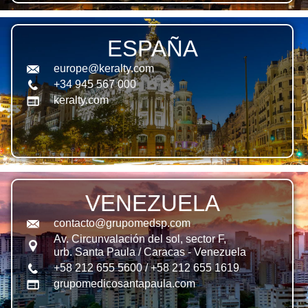
ESPAÑA
europe@keralty.com
+34 945 567 000
keralty.com
VENEZUELA
contacto@grupomedsp.com
Av. Circunvalación del sol, sector F,
urb. Santa Paula / Caracas - Venezuela
+58 212 655 5600 / +58 212 655 1619
grupomedicosantapaula.com