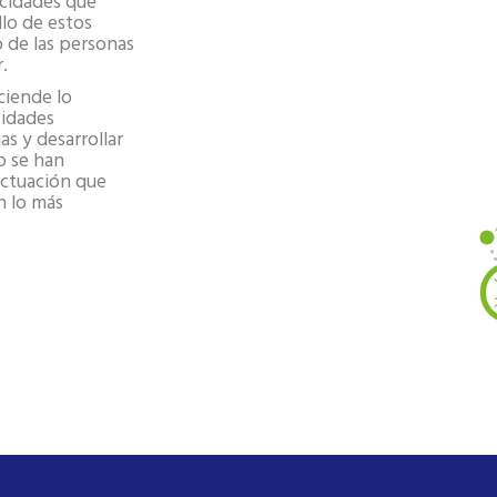
acidades que
llo de estos
 de las personas
.
ciende lo
sidades
as y desarrollar
o se han
 actuación que
n lo más