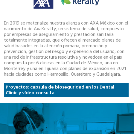
En 2019 se materializa nuestra alianza con AXA México con el
nacimiento de AxaKeralty, un sistema de salud, compuesto
por empresas de aseguramiento y prestación sanitaria
totalmente integradas, que ofrecen al mercado planes de
salud basados en la atención primaria, promoción y
prevención, gestión del riesgo y experiencia del usuario, con
una red de infraestructura resolutiva y novedosa en el país
compuesta por 6 clínicas en la Ciudad de México, una en
Monterrey y una en Tijuana con planes de expansión en 2021
hacia ciudades como Hermosillo, Querétaro y Guadalajara.
Proyectos: capsula de bioseguridad en los Dental
Clinic y vídeo consulta