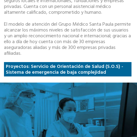
seguros locales e internacionales, fundaciones y empresas
privadas. Cuenta con un personal asistencial médico
altamente calificado, comprometido y humano.
El modelo de atención del Grupo Médico Santa Paula permite
alcanzar los máximos niveles de satisfacción de sus usuarios
y un amplio reconocimiento nacional e internacional; gracias a
ello a día de hoy cuenta con más de 30 empresas
aseguradoras aliadas y más de 300 empresas privadas
afiliadas.
Proyectos: Servicio de Orientación de Salud (S.O.S) -
Sistema de emergencia de baja complejidad