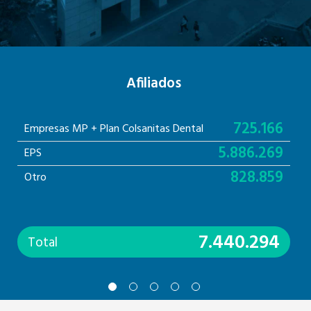
Afiliados
725.166
Empresas MP + Plan Colsanitas Dental
5.886.269
EPS
828.859
Otro
7.440.294
Total