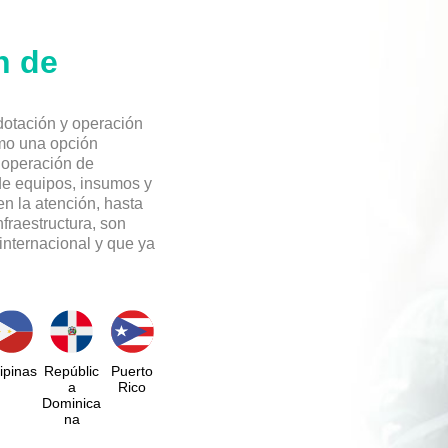
n de
dotación y operación
omo una opción
z operación de
 de equipos, insumos y
n la atención, hasta
nfraestructura, son
internacional y que ya
lipinas
Repúblic
Puerto
a
Rico
Dominica
na