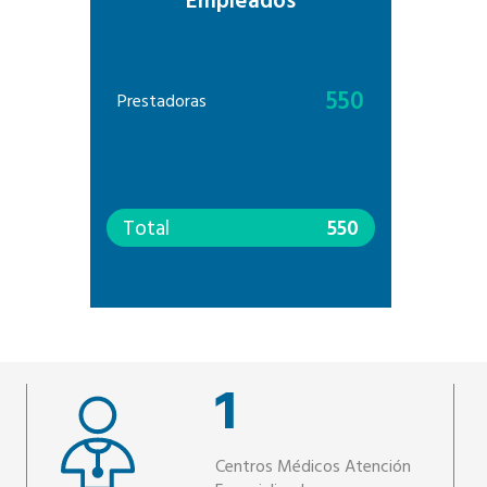
Empleados
550
Prestadoras
Total
550
1
Centros Médicos Atención