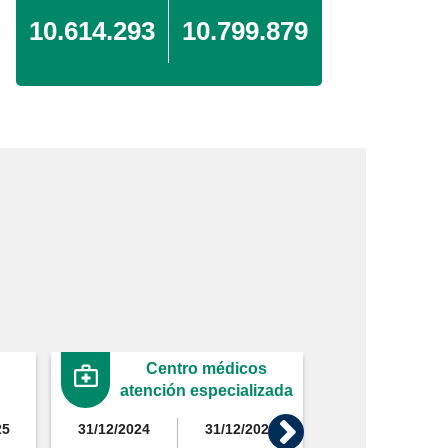
10.614.293
10.799.879
Centro médicos
Clíni
atención especializada
25
31/12/2024
31/12/2025
31/12/2024