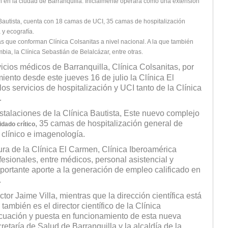
en en la ciudad de Barranquilla. Inicialmente operará como una extensión
a Bautista, cuenta con 18 camas de UCI, 35 camas de hospitalización
 y ecografía.
as que conforman Clínica Colsanitas a nivel nacional. A la que también
bia, la Clínica Sebastián de Belalcázar, entre otras.
icios médicos de Barranquilla, Clínica Colsanitas, por
ento desde este jueves 16 de julio la Clínica El
os servicios de hospitalización y UCI tanto de la Clínica
.
talaciones de la Clínica Bautista, Este nuevo complejo
, 35 camas de hospitalización general de
dado crítico
o clínico e imagenología.
ura de la Clínica El Carmen, Clínica Iberoamérica
esionales, entre médicos, personal asistencial y
portante aporte a la generación de empleo calificado en
.
tor Jaime Villa, mientras que la dirección científica está
ambién es el director científico de la Clínica
cuación y puesta en funcionamiento de esta nueva
taría de Salud de Barranquilla y la alcaldía de la