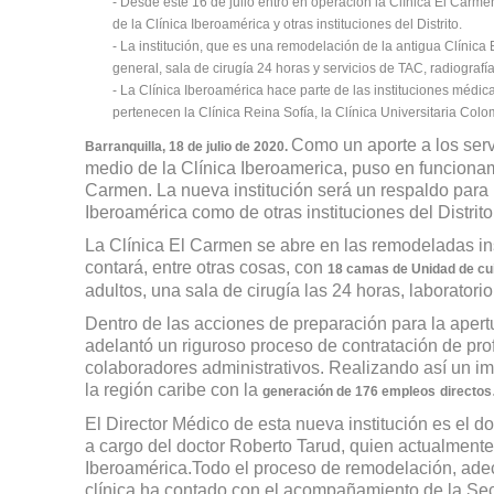
- Desde este 16 de julio entró en operación la Clínica El Carm
de la Clínica Iberoamérica y otras instituciones del Distrito.
- La institución, que es una remodelación de la antigua Clínic
general, sala de cirugía 24 horas y servicios de TAC, radiografía
- La Clínica Iberoamérica hace parte de las instituciones médic
pertenecen la Clínica Reina Sofía, la Clínica Universitaria Colom
Como un aporte a los serv
Barranquilla, 18 de julio de 2020.
medio de la Clínica Iberoamerica, puso en funcionami
Carmen. La nueva institución será un respaldo para l
Iberoamérica como de otras instituciones del Distrito
La Clínica El Carmen se abre en las remodeladas ins
contará, entre otras cosas, con
18 camas de Unidad de cui
adultos, una sala de cirugía las 24 horas, laboratori
Dentro de las acciones de preparación para la apert
adelantó un riguroso proceso de contratación de prof
colaboradores administrativos. Realizando así un im
la región caribe con la
generación de 176 empleos
directos
El Director Médico de esta nueva institución es el doc
a cargo del doctor Roberto Tarud, quien actualmente t
Iberoamérica.Todo el proceso de remodelación, ade
clínica ha contado con el acompañamiento de la Secre