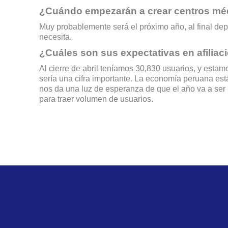
¿Cuándo empezarán a crear centros mé
Muy probablemente será el próximo año, al final de
necesita.
¿Cuáles son sus expectativas en afiliac
Al cierre de abril teníamos 30,830 usuarios, y esta
sería una cifra importante. La economía peruana es
nos da una luz de esperanza de que el año va a se
para traer volumen de usuarios.