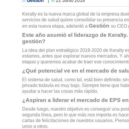
Gestión
|
22 Junio 2018
Keralty es la nueva marca global de la empresa due
servicios de salud quiere consolidar su presencia e
Gestión
en esta nueva etapa, adelantó a
su CEO g
Este año asumió el liderazgo de Keralty.
gestión?
La idea del plan estratégico 2018-2020 de Keralty e
estamos, antes que explorar nuevos mercados. Y ahí,
etapas y queremos acabar de traer ese conocimient
¿Qué potencial ve en el mercado de sal
El sistema de salud, como tal, está bien definido; si
privado todavía es muy bajo. Siempre tiene que habe
ayudar a hacer las cosas más rápido.
¿Aspiran a liderar el mercado de EPS en
Desde luego, nuestro objetivo es conseguir una posi
segunda línea, pero lo que más nos importa es hacer l
cartas de felicitaciones de nuestros usuarios. Pien
unos a otros.