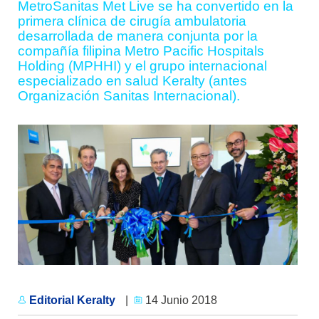
MetroSanitas Met Live se ha convertido en la
primera clínica de cirugía ambulatoria
desarrollada de manera conjunta por la
compañía filipina Metro Pacific Hospitals
Holding (MPHHI) y el grupo internacional
especializado en salud Keralty (antes
Organización Sanitas Internacional).
Editorial Keralty
|
14 Junio 2018