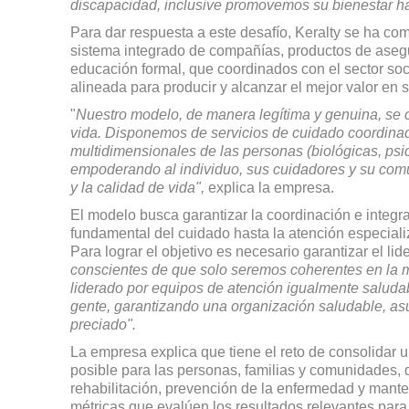
discapacidad, inclusive promo­vemos su bienestar has
Para dar respuesta a este de­safío, Keralty se ha c
sistema integrado de compañías, productos de asegura
educación formal, que coordinados con el sector s
alineada para producir y alcanzar el mejor valor en s
"
Nuestro modelo, de manera legítima y genuina, se c
vida. Disponemos de servicios de cuidado coordina
multidimensionales de las personas (biológicas, psi
empode­rando al individuo, sus cuidadores y su com
y la calidad de vida",
explica la empresa.
El modelo busca garantizar la coordinación e integra
fundamental del cuidado hasta la atención especializ
Para lograr el objetivo es nece­sario garantizar el 
conscientes de que solo seremos coherentes en la
liderado por equipos de atención igualmente saludab
gente, garantizando una orga­nización saludable, a
preciado".
La empresa explica que tiene el reto de consolidar 
po­sible para las personas, familias y comunidades, q
rehabilitación, prevención de la enfermedad y mante
métricas que evalúen los resultados relevantes para