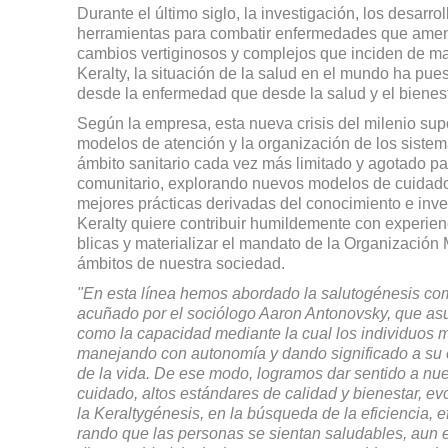
Durante el último siglo, la investigación, los desa­rro
herramientas para com­batir enfermedades que amen
cambios vertiginosos y complejos que inciden de ma
Keralty, la situación de la salud en el mundo ha pue
desde la enfermedad que desde la salud y el bienest
Según la empresa, esta nueva crisis del milenio supo
modelos de atención y la orga­nización de los sistem
ámbito sanitario cada vez más limitado y agotado par
comunitario, explorando nuevos modelos de cuidado
mejores prác­ticas derivadas del conocimiento e inve
Keralty quiere contribuir humildemente con experien
blicas y materializar el mandato de la Organización 
ámbitos de nuestra sociedad.
"En esta línea hemos abordado la salutogénesis com
acuñado por el sociólogo Aaron Antonovsky, que as
como la capacidad mediante la cual los individuos 
manejando con autonomía y dando significado a su exi
de la vida. De ese modo, logramos dar sentido a nue
cuidado, altos estándares de calidad y bienestar, ev
la Keraltygénesis, en la búsqueda de la eficiencia, 
rando que las personas se sientan saludables, aun 