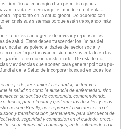
llos científico y tec­nológico han permitido generar
azan la vida. Sin embargo, el mundo se enfrenta a
nera importante en la salud global. De acuerdo con
sto en crisis sus sistemas porque están tra­bajando más
ar.
ne la nece­sidad urgente de revisar y repensar los
as de salud. Estos deben trascender los límites del
a vincular las potencialidades del sector social y
 con un enfoque innovador, siempre sustentado en las
stigación como motor trans­formador. De esta forma,
cias y evidencias que aporten para generar políticas pú­
Mundial de la Salud de incorporar la salud en todas los
o un eje de pensamiento revelador, un término
ume la salud no como la ausencia de enfermedad, sino
mantienen su sentido de coherencia; compren­diendo,
stencia, para afrontar y gestionar los desafíos y retos
stro nombre Keralty, que representa excelencia en el
olución y transformación per­manente, para dar cuenta de
efectividad, seguridad y compasión en el cuidado, procu­
en las situaciones más complejas, en la enfermedad o la