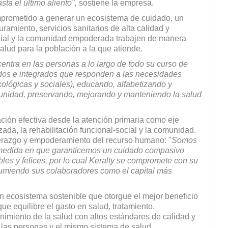
ta el último aliento",
sostiene la empresa.
omprome­tido a generar un ecosistema de cuidado, un
­miento, servicios sanitarios de alta calidad y
ocial y la comunidad empoderada trabajen de manera
alud para la población a la que atiende.
entra en las personas a lo largo de todo su curso de
dos e integrados que responden a las necesidades
cológicas y sociales), educando, alfabetizando y
unidad, preservando, me­jorando y manteniendo la salud
ción efectiva desde la atención pri­maria como eje
ada, la rehabilitación funcional-social y la comunidad.
liderazgo y empoderamiento del recurso humano: "
Somos
 medida en que garanticemos un cuidado compasivo
les y felices, por lo cual Keralty se compromete con su
sumiendo sus colaboradores como el capital más
un ecosistema sostenible que otorgue el mejor beneficio
ue equilibre el gasto en salud, tratamiento,
nimiento de la salud con altos estándares de calidad y
 las personas y el mismo sistema de salud.