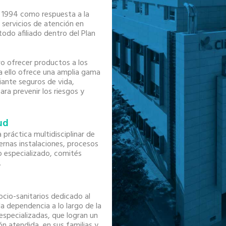
n 1994 como respuesta a la
 servicios de atención en
odo afiliado dentro del Plan
o ofrecer productos a los
a ello ofrece una amplia gama
iante seguros de vida,
ara prevenir los riesgos y
ud
práctica multidisciplinar de
rnas instalaciones, procesos
 especializado, comités
.
ocio-sanitarios dedicado al
a dependencia a lo largo de la
especializadas, que logran un
ón atendida, en sus familias y