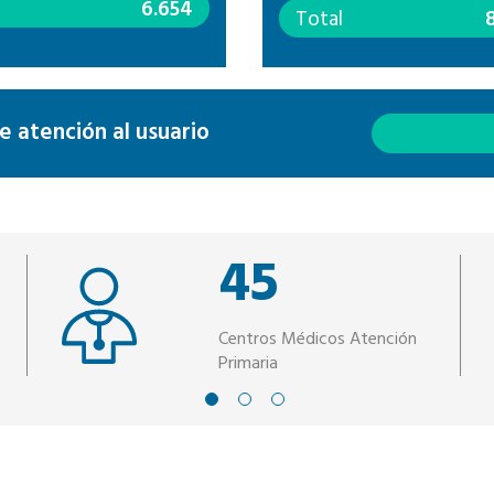
l
6.654
Total
 atención al usuario
45
Centros Médicos Atención
Primaria