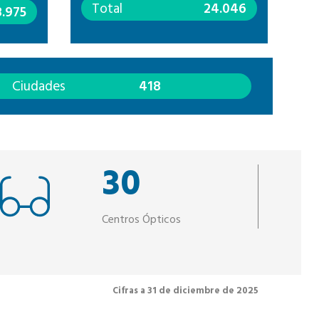
Total
24.046
8.975
Ciudades
418
30
Centros Ópticos
Cifras a 31 de diciembre de 2025