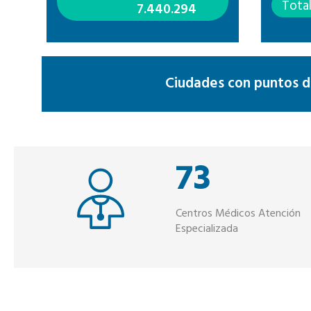
Tota
7.440.294
Ciudades con puntos de
73
Centros Médicos Atención
rios
Especializada