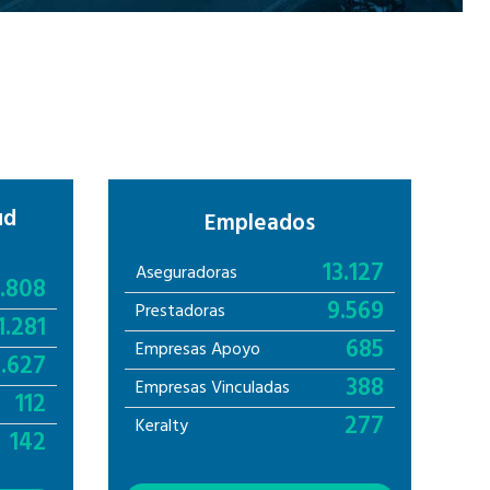
ud
Empleados
13.127
Aseguradoras
1.808
9.569
Prestadoras
1.281
685
Empresas Apoyo
5.627
388
Empresas Vinculadas
112
277
Keralty
142