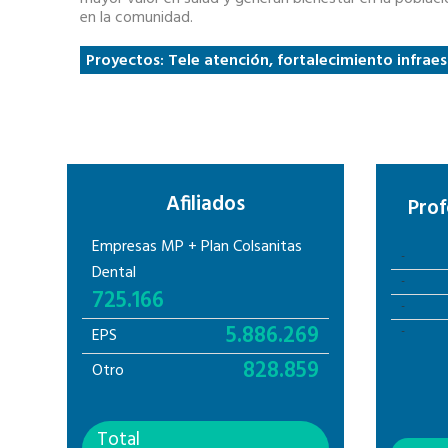
en la comunidad.
Proyectos: Tele atención, fortalecimiento infrae
Afiliados
Prof
Empresas MP + Plan Colsanitas
-
Dental
-
725.166
-
5.886.269
-
EPS
828.859
Otro
Total