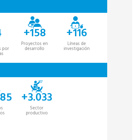
4
+158
+116
Proyectos en
Líneas de
s por
desarrollo
investigación
as
185
+3.033
os
Sector
cos
productivo