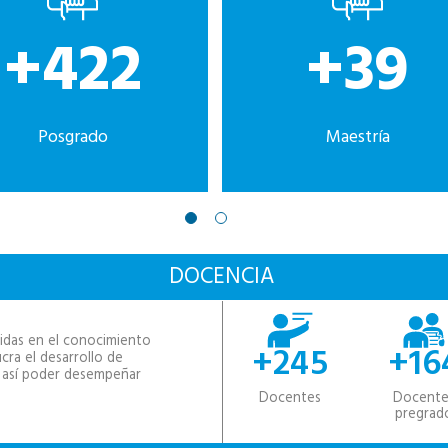
+422
+39
Posgrado
Maestría
DOCENCIA
lidas en el conocimiento
+245
+16
ucra el desarrollo de
a así poder desempeñar
Docentes
Docente
pregrad