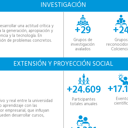
INVESTIGACIÓN
+29
+2
arrollar una actitud crítica y
a la generación, apropiación y
ncia y la tecnología. En
Grupos de
Grupos
ución de problemas concretos.
investigación
reconocido
avalados
Colcienci
EXTENSIÓN Y PROYECCIÓN SOCIAL
+17.
+24.609
Event
Participantes
o y real entre la universidad
científi
totales anuales
 aprendizaje con las
or empresarial, que influyan
ueden desarrollar cursos,