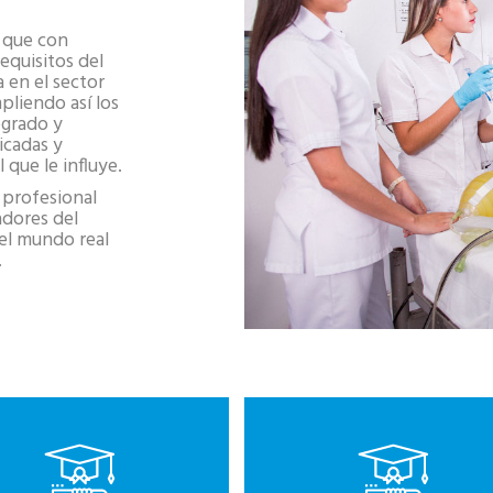
o que con
equisitos del
 en el sector
pliendo así los
egrado y
icadas y
 que le influye.
 profesional
adores del
del mundo real
.