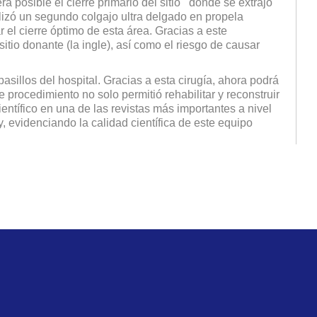
a posible el cierre primario del sitio donde se extrajo
ealizó un segundo colgajo ultra delgado en propela
 el cierre óptimo de esta área. Gracias a este
sitio donante (la ingle), así como el riesgo de causar
 pasillos del hospital. Gracias a esta cirugía, ahora podrá
 procedimiento no solo permitió rehabilitar y reconstruir
ientífico en una de las revistas más importantes a nivel
y, evidenciando la calidad científica de este equipo