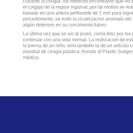
Durante la cirugía, los médicos encontraron que no er
el colgajo de la region inguinal, por tal motivo se r
basado en una arteria perforante de 1 mm para lograr
procedimiento, se evitó la cicatrizacion anomala del 
algún deterioro en su crecimiento futuro.
La última vez que se vio al joven, corría feliz por los
continuar con una vida normal. La realizacion de este
la pierna de un niño, sino también la de un artículo c
mundial de cirugía plástica: Annals of Plastic Surger
médico.