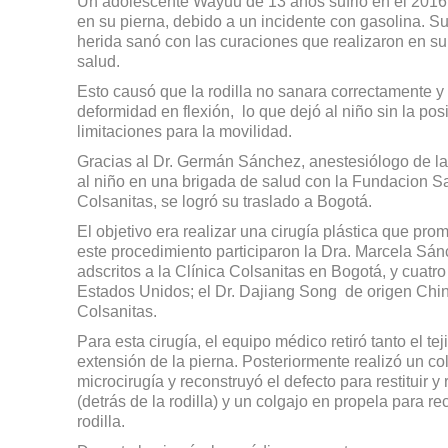
Un adolescente Wayuu de 13 años sufrió en el 2016
en su pierna, debido a un incidente con gasolina. Su
herida sanó con las curaciones que realizaron en su 
salud.
Esto causó que la rodilla no sanara correctamente 
deformidad en flexión, lo que dejó al niño sin la po
limitaciones para la movilidad.
Gracias al Dr. Germán Sánchez, anestesiólogo de la
al niño en una brigada de salud con la Fundacion Sani
Colsanitas, se logró su traslado a Bogotá.
El objetivo era realizar una cirugía plástica que pro
este procedimiento participaron la Dra. Marcela Sán
adscritos a la Clínica Colsanitas en Bogotá, y cuatro
Estados Unidos; el Dr. Dajiang Song de origen Chino;
Colsanitas.
Para esta cirugía, el equipo médico retiró tanto el t
extensión de la pierna. Posteriormente realizó un co
microcirugía y reconstruyó el defecto para restituir y
(detrás de la rodilla) y un colgajo en propela para r
rodilla.