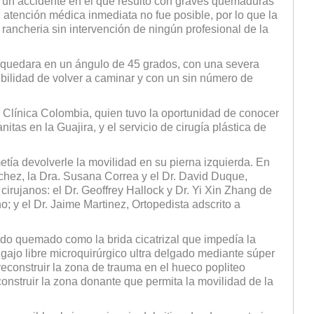
 un accidente en el que resultó con graves quemaduras
 atención médica inmediata no fue posible, por lo que la
rancheria sin intervención de ningún profesional de la
y quedara en un ángulo de 45 grados, con una severa
sibilidad de volver a caminar y con un sin número de
 Clínica Colombia, quien tuvo la oportunidad de conocer
tas en la Guajira, y el servicio de cirugía plástica de
metía devolverle la movilidad en su pierna izquierda. En
chez, la Dra. Susana Correa y el Dr. David Duque,
 cirujanos: el Dr. Geoffrey Hallock y Dr. Yi Xin Zhang de
 y el Dr. Jaime Martinez, Ortopedista adscrito a
ejido quemado como la brida cicatrizal que impedía la
lgajo libre microquirúrgico ultra delgado mediante súper
 reconstruir la zona de trauma en el hueco popliteo
econstruir la zona donante que permita la movilidad de la