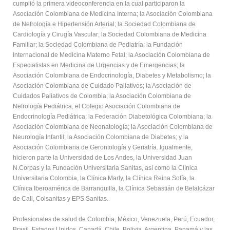
cumplió la primera videoconferencia en la cual participaron la
Asociación Colombiana de Medicina Interna; la Asociación Colombiana
de Nefrología e Hipertensión Arterial; la Sociedad Colombiana de
Cardiología y Cirugía Vascular; la Sociedad Colombiana de Medicina
Familiar; la Sociedad Colombiana de Pediatría; la Fundación
Internacional de Medicina Materno Fetal; la Asociación Colombiana de
Especialistas en Medicina de Urgencias y de Emergencias; la
Asociación Colombiana de Endocrinología, Diabetes y Metabolismo; la
Asociación Colombiana de Cuidado Paliativos; la Asociación de
Cuidados Paliativos de Colombia; la Asociación Colombiana de
Nefrología Pediátrica; el Colegio Asociación Colombiana de
Endocrinología Pediátrica; la Federación Diabetológica Colombiana; la
Asociación Colombiana de Neonatología; la Asociación Colombiana de
Neurología Infantil; la Asociación Colombiana de Diabetes; y la
Asociación Colombiana de Gerontología y Geriatría. Igualmente,
hicieron parte la Universidad de Los Andes, la Universidad Juan
N.Corpas y la Fundación Universitaria Sanitas, así como la Clínica
Universitaria Colombia, la Clínica Marly, la Clínica Reina Sofía, la
Clínica Iberoamérica de Barranquilla, la Clínica Sebastián de Belalcázar
de Cali, Colsanitas y EPS Sanitas.
Profesionales de salud de Colombia, México, Venezuela, Perú, Ecuador,
Brasil, Estados Unidos, Canadá, Chile, Bolivia, Argentina, Panamá y las