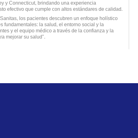
ey y Connecticut, brindando una experiencia
to efectivo que cumple con altos estándares de calidad.
Sanitas, los pacientes descubren un enfoque holístico
s fundamentales: la salud, el entorno social y la
ntes y el equipo médico a través de la confianza y la
a mejorar su salud".