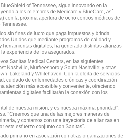
 BlueShield of Tennessee, sigue innovando en la
luyendo a los miembros de Medicare y BlueCare, así
a) con la próxima apertura de ocho centros médicos de
de Tennessee.
o sin fines de lucro que paga impuestos y brinda
tados Unidos que mediante programas de calidad y
 herramientas digitales, ha generado distintas alianzas
r la experiencia de los asegurados.
evos Sanitas Medical Centers, en las siguientes
t Nashville, Murfreesboro y South Nashville; y otras
n, Lakeland y Whitehaven. Con la oferta de servicios
ad, cuidado de enfermedades crónicas y coordinación
una atención más accesible y conveniente, ofreciendo
amientas digitales facilitarán la conexión con los
tal de nuestra misión, y es nuestra máxima prioridad
",
Cross. "Creemos que una de las mejores maneras de
rimaria, y contamos con una trayectoria de alianzas en
r este esfuerzo conjunto con Sanitas".
ado primario en asociación con otras organizaciones de