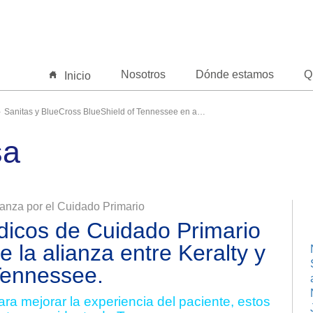
Nosotros
Dónde estamos
Q
Inicio
Sanitas y BlueCross BlueShield of Tennessee en alianza por el Cuidado Primario
sa
anza por el Cuidado Primario
icos de Cuidado Primario
e la alianza entre Keralty y
Tennessee.
ra mejorar la experiencia del paciente, estos