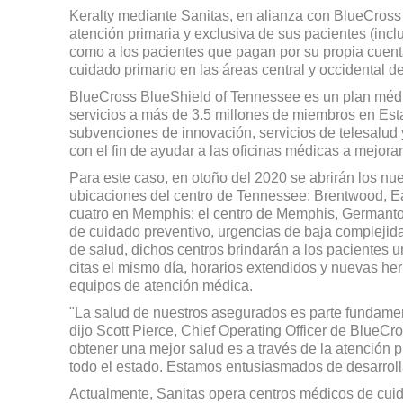
Keralty mediante Sanitas, en alianza con BlueCross
atención primaria y exclusiva de sus pacientes (inc
como a los pacientes que pagan por su propia cuent
cuidado primario en las áreas central y occidental 
BlueCross BlueShield of Tennessee es un plan médic
servicios a más de 3.5 millones de miembros en Es
subvenciones de innovación, servicios de telesalud y
con el fin de ayudar a las oficinas médicas a mejora
Para este caso, en otoño del 2020 se abrirán los nu
ubicaciones del centro de Tennessee: Brentwood, Eas
cuatro en Memphis: el centro de Memphis, Germantow
de cuidado preventivo, urgencias de baja complejid
de salud, dichos centros brindarán a los pacientes 
citas el mismo día, horarios extendidos y nuevas herr
equipos de atención médica.
"La salud de nuestros asegurados es parte fundamen
dijo Scott Pierce, Chief Operating Officer de Blue
obtener una mejor salud es a través de la atención p
todo el estado. Estamos entusiasmados de desarrolla
Actualmente, Sanitas opera centros médicos de cuid