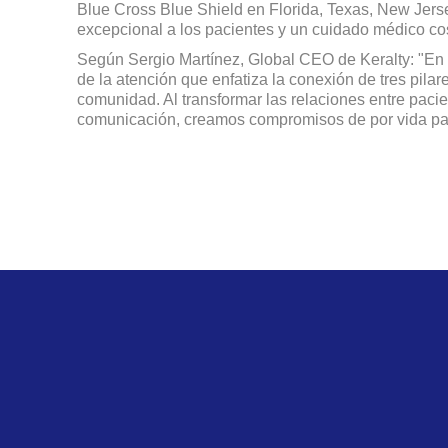
Blue Cross Blue Shield en Florida, Texas, New Jers
excepcional a los pacientes y un cuidado médico cos
Según Sergio Martínez, Global CEO de Keralty: "En 
de la atención que enfatiza la conexión de tres pilare
comunidad. Al transformar las relaciones entre pacie
comunicación, creamos compromisos de por vida par