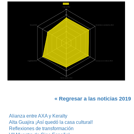
« Regresar a las noticias 2019
Alianza entre AXA y Keralty
Alta Guajira ¡Así quedó la casa cultural!
Reflexiones de transformación