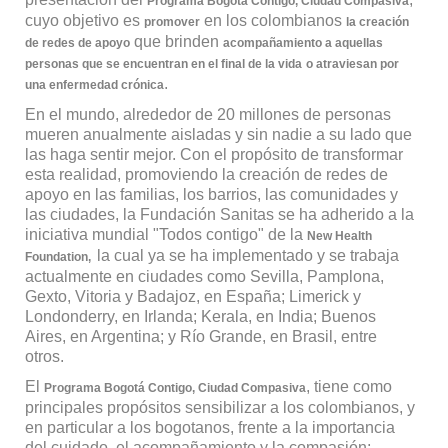
Programa Bogotá Contigo, Ciudad Compasiva
cuyo objetivo es
en los colombianos
promover
la creación
que brinden
de redes de apoyo
acompañamiento a aquellas
personas que se encuentran en el final de la vida
o atraviesan por
.
una enfermedad crónica
En el mundo, alrededor de 20 millones de personas
mueren anualmente aisladas y sin nadie a su lado que
las haga sentir mejor. Con el propósito de transformar
esta realidad, promoviendo la creación de redes de
apoyo en las familias, los barrios, las comunidades y
las ciudades, la Fundación Sanitas se ha adherido a la
iniciativa mundial "Todos contigo" de la
New Health
la cual ya se ha implementado y se trabaja
Foundation,
actualmente en ciudades como Sevilla, Pamplona,
Gexto, Vitoria y Badajoz, en España; Limerick y
Londonderry, en Irlanda; Kerala, en India; Buenos
Aires, en Argentina; y Río Grande, en Brasil, entre
otros.
El
, tiene como
Programa Bogotá Contigo, Ciudad Compasiva
principales propósitos sensibilizar a los colombianos, y
en particular a los bogotanos, frente a la importancia
del cuidado, el acompañamiento y la compasión;