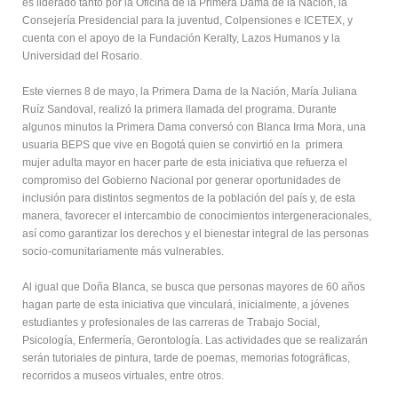
es liderado tanto por la Oficina de la Primera Dama de la Nación, la
Consejería Presidencial para la juventud, Colpensiones e ICETEX, y
cuenta con el apoyo de la Fundación Keralty, Lazos Humanos y la
Universidad del Rosario.
Este viernes 8 de mayo, la Primera Dama de la Nación, María Juliana
Ruíz Sandoval, realizó la primera llamada del programa. Durante
algunos minutos la Primera Dama conversó con Blanca Irma Mora, una
usuaria BEPS que vive en Bogotá quien se convirtió en la primera
mujer adulta mayor en hacer parte de esta iniciativa que refuerza el
compromiso del Gobierno Nacional por generar oportunidades de
inclusión para distintos segmentos de la población del país y, de esta
manera, favorecer el intercambio de conocimientos intergeneracionales,
así como garantizar los derechos y el bienestar integral de las personas
socio-comunitariamente más vulnerables.
Al igual que Doña Blanca, se busca que personas mayores de 60 años
hagan parte de esta iniciativa que vinculará, inicialmente, a jóvenes
estudiantes y profesionales de las carreras de Trabajo Social,
Psicología, Enfermería, Gerontología. Las actividades que se realizarán
serán tutoriales de pintura, tarde de poemas, memorias fotográficas,
recorridos a museos virtuales, entre otros.