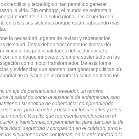
llos científico y tec­nológico han permitido generar
azan la vida. Sin embargo, el mundo se enfrenta a
nera importante en la salud global. De acuerdo con
sto en crisis sus sistemas porque están tra­bajando más
ar.
ne la nece­sidad urgente de revisar y repensar los
as de salud. Estos deben trascender los límites del
a vincular las potencialidades del sector social y
 con un enfoque innovador, siempre sustentado en las
stigación como motor trans­formador. De esta forma,
cias y evidencias que aporten para generar políticas pú­
Mundial de la Salud de incorporar la salud en todas los
o un eje de pensamiento revelador, un término
ume la salud no como la ausencia de enfermedad, sino
mantienen su sentido de coherencia; compren­diendo,
stencia, para afrontar y gestionar los desafíos y retos
stro nombre Keralty, que representa excelencia en el
olución y transformación per­manente, para dar cuenta de
efectividad, seguridad y compasión en el cuidado, procu­
en las situaciones más complejas, en la enfermedad o la