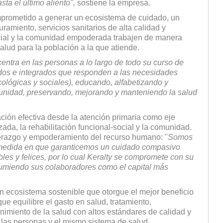
ta el último aliento",
sostiene la empresa.
omprome­tido a generar un ecosistema de cuidado, un
­miento, servicios sanitarios de alta calidad y
ocial y la comunidad empoderada trabajen de manera
alud para la población a la que atiende.
entra en las personas a lo largo de todo su curso de
dos e integrados que responden a las necesidades
cológicas y sociales), educando, alfabetizando y
unidad, preservando, me­jorando y manteniendo la salud
ción efectiva desde la atención pri­maria como eje
ada, la rehabilitación funcional-social y la comunidad.
liderazgo y empoderamiento del recurso humano: "
Somos
 medida en que garanticemos un cuidado compasivo
les y felices, por lo cual Keralty se compromete con su
sumiendo sus colaboradores como el capital más
un ecosistema sostenible que otorgue el mejor beneficio
ue equilibre el gasto en salud, tratamiento,
nimiento de la salud con altos estándares de calidad y
 las personas y el mismo sistema de salud.