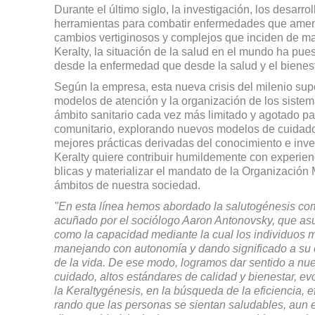
Durante el último siglo, la investigación, los desa­rro
herramientas para com­batir enfermedades que amen
cambios vertiginosos y complejos que inciden de ma
Keralty, la situación de la salud en el mundo ha pue
desde la enfermedad que desde la salud y el bienest
Según la empresa, esta nueva crisis del milenio supo
modelos de atención y la orga­nización de los sistem
ámbito sanitario cada vez más limitado y agotado par
comunitario, explorando nuevos modelos de cuidado
mejores prác­ticas derivadas del conocimiento e inve
Keralty quiere contribuir humildemente con experien
blicas y materializar el mandato de la Organización 
ámbitos de nuestra sociedad.
"En esta línea hemos abordado la salutogénesis com
acuñado por el sociólogo Aaron Antonovsky, que as
como la capacidad mediante la cual los individuos 
manejando con autonomía y dando significado a su exi
de la vida. De ese modo, logramos dar sentido a nue
cuidado, altos estándares de calidad y bienestar, ev
la Keraltygénesis, en la búsqueda de la eficiencia, 
rando que las personas se sientan saludables, aun 