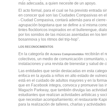
más adecuada, a quien necesite de un apoyo.
El acto formal, para el cual se ha previsto entrada s
en conocer qué son las Ciudades Compasivas en el
- Ciudad Compasiva, contará además para el cierre
agrupación bogotana que se define a sí misma como 
tintes flockloricos inspirados en el bullerengue, d
por los sonidos de las músicas asentadas en los terri
bosannova y los ritmos del trip-hop".
LOS RECONOCIMIENTOS
En la categoría de
recibirán el 
Actores Comprometidos
colectivos, un medio de comunicación comunitario, un
instalaciones y una revista de bienestar y salud de c
Las entidades que serán destacadas en esta categor
enfoca en la ayuda a niños en alto estado de vulne
está en el cuidado de adultos mayores y en la forma
que en Facebook integra, convoca y promueve las inic
Magazín Parkway, que también divulga las actividades
estudiantes que realizan actividades artísticas y soc
que necesitan acompañamiento; el restaurante Kapir
para la realización de talleres, charlas y actividade