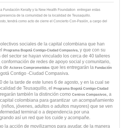
a Fundación Keralty y la New Health Foundation entregan estas
presencia de la comunidad de la localidad de Teusaquillo.
osto, tendrá como acto de cierre el Concierto Con-Pasión, a cargo del
 colectivos sociales de la capital colombiana que han
el
y que con su
Programa Bogotá Contigo-Ciudad Compasiva,
el sector se hayan vinculado los cerca de 40 talleres
a conformación de redes de apoyo social y comunitario,
ía de
que les entregarán la
Actores Comprometidos
Fundación
gotá Contigo -Ciudad Compasiva.
:00 de la tarde de este lunes 6 de agosto, y en la cual se
ocalidad de Teusaquillo, el
Programa Bogotá Contigo-Ciudad
regarán también la distinción como
, a
Centros Compasivos
a capital colombiana para garantizar un acompañamiento
(niños, jóvenes, adultos o adultos mayores) que se ven
enfermedad terminal o a dependencia por una
ogrando así un red que los cuide y acompañe.
 la acción de movilizarnos para ayudar, de la manera