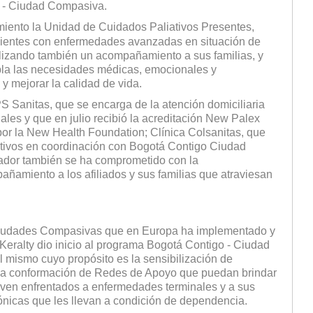
o - Ciudad Compasiva.
miento la Unidad de Cuidados Paliativos Presentes,
pacientes con enfermedades avanzadas en situación de
alizando también un acompañamiento a sus familias, y
la las necesidades médicas, emocionales y
o y mejorar la calidad de vida.
S Sanitas, que se encarga de la atención domiciliaria
les y que en julio recibió la acreditación New Palex
 por la New Health Foundation; Clínica Colsanitas, que
ativos en coordinación con Bogotá Contigo Ciudad
ador también se ha comprometido con la
ñamiento a los afiliados y sus familias que atraviesan
Ciudades Compasivas que en Europa ha implementado y
 Keralty dio inicio al programa Bogotá Contigo - Ciudad
 mismo cuyo propósito es la sensibilización de
r la conformación de Redes de Apoyo que puedan brindar
 ven enfrentados a enfermedades terminales y a sus
ónicas que les llevan a condición de dependencia.