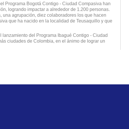
 del Programa Bogotá Contigo - Ciudad Compasiva han
ión, logrando impactar a alrededor de 1.200 personas.
s, una agrupación, diez colaboradores los que hacen
va que ha nacido en la localidad de Teusaquillo y que
el lanzamiento del Programa Ibagué Contigo - Ciudad
más ciudades de Colombia, en el ánimo de lograr un