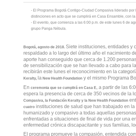
- El Programa Bogotá Contigo-Ciudad Compasiva liderado por l
distinciones en acto que se cumplirá en Casa Ensamble, con la 
- El evento, que comienza a las 6:00 p.m. de este lunes 6 de ag
grupo Panga Nébula.
Siete instituciones, entidades y
Bogotá, agosto de 2018.
respaldado a lo largo del último año el nacimiento d
aporte han conseguido que cerca de 1.200 personas d
de sensibilización que se han llevado a cabo para l
recibirán este lunes el reconocimiento en la categor
la
y el mismo Programa Bo
Keralty,
New Health Foundation
En
, a partir de las 6
ceremonia que se cumplirá en Casa E
espera la presencia de cerca de 350 vecinos de la l
ent
Compasiva, la Fundación Keralty y la New Health Foundation
instituciones de salud que han trabajado en l
cuatro
humanizado y compasivo a todas aquellas personas 
enfrentadas a situaciones de final de vida por una 
enfermedad crónica discapacitante y sus familias, l
El programa promueve la compasión, entendida como