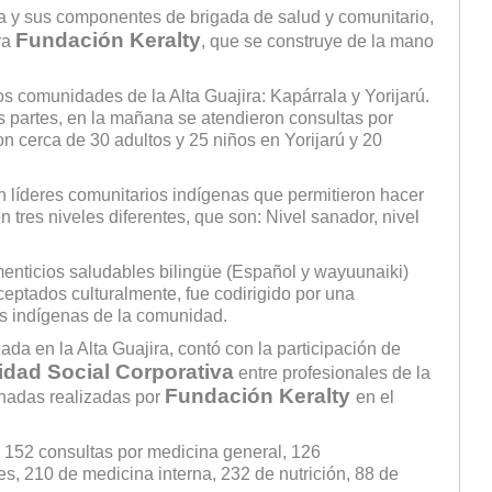
ra y sus componentes de brigada de salud y comunitario,
Fundación Keralty
ra
, que se construye de la mano
 comunidades de la Alta Guajira: Kapárrala y Yorijarú.
os partes, en la mañana se atendieron consultas por
on cerca de 30 adultos y 25 niños en Yorijarú y 20
on líderes comunitarios indígenas que permitieron hacer
n tres niveles diferentes, que son: Nivel sanador, nivel
menticios saludables bilingüe (Español y wayuunaiki)
aceptados culturalmente, fue codirigido por una
es indígenas de la comunidad.
ada en la Alta Guajira, contó con la participación de
dad Social Corporativa
entre profesionales de la
Fundación Keralty
ornadas realizadas por
en el
n 152 consultas por medicina general, 126
s, 210 de medicina interna, 232 de nutrición, 88 de