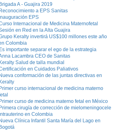
Brigada A - Guajira 2019
Reconocimiento a EPS Sanitas
Inauguración EPS
Curso Internacional de Medicina Maternofetal
Sesión en Red en la Alta Guajira
Grupo Keralty invertirá US$100 millones este año
en Colombia
Es importante separar el ego de la estrategia
Anna Lacambra CEO de Sanitas
Keralty Salud de talla mundial
Certificación en Cuidados Paliativos
Nueva conformación de las juntas directivas en
Keralty
Primer curso internacional de medicina materno
fetal
Primer curso de medicina materno fetal en México
Primera cirugía de corrección de mielomeningocele
intrauterino en Colombia
Nueva Clínica Infantil Santa María del Lago en
Bogotá