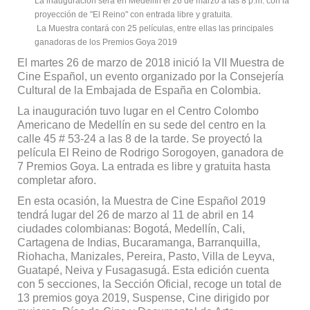
La inauguración será en Medellín el 26 de marzo a las 8 p.m. con la
proyección de "El Reino" con entrada libre y gratuita.
La Muestra contará con 25 películas, entre ellas las principales
ganadoras de los Premios Goya 2019
El martes 26 de marzo de 2018 inició la VII Muestra de
Cine Español, un evento organizado por la Consejería
Cultural de la Embajada de España en Colombia.
La inauguración tuvo lugar en el Centro Colombo
Americano de Medellín en su sede del centro en la
calle 45 # 53-24 a las 8 de la tarde. Se proyectó la
película El Reino de Rodrigo Sorogoyen, ganadora de
7 Premios Goya. La entrada es libre y gratuita hasta
completar aforo.
En esta ocasión, la Muestra de Cine Español 2019
tendrá lugar del 26 de marzo al 11 de abril en 14
ciudades colombianas: Bogotá, Medellín, Cali,
Cartagena de Indias, Bucaramanga, Barranquilla,
Riohacha, Manizales, Pereira, Pasto, Villa de Leyva,
Guatapé, Neiva y Fusagasugá. Esta edición cuenta
con 5 secciones, la Sección Oficial, recoge un total de
13 premios goya 2019, Suspense, Cine dirigido por