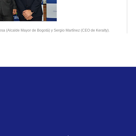
osa (Alcalde Mayor de Bogotá) y Sergio Martínez (CEO de Keralty).