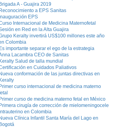
Brigada A - Guajira 2019
Reconocimiento a EPS Sanitas
Inauguración EPS
Curso Internacional de Medicina Maternofetal
Sesión en Red en la Alta Guajira
Grupo Keralty invertirá US$100 millones este año
en Colombia
Es importante separar el ego de la estrategia
Anna Lacambra CEO de Sanitas
Keralty Salud de talla mundial
Certificación en Cuidados Paliativos
Nueva conformación de las juntas directivas en
Keralty
Primer curso internacional de medicina materno
fetal
Primer curso de medicina materno fetal en México
Primera cirugía de corrección de mielomeningocele
intrauterino en Colombia
Nueva Clínica Infantil Santa María del Lago en
Bogotá