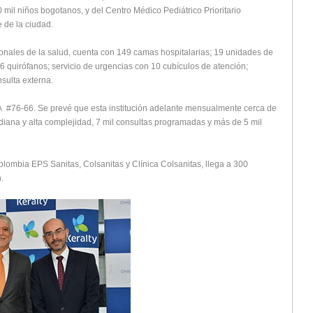
0 mil niños bogotanos, y del Centro Médico Pediátrico Prioritario
e de la ciudad.
onales de la salud, cuenta con 149 camas hospitalarias; 19 unidades de
 6 quirófanos; servicio de urgencias con 10 cubículos de atención;
nsulta externa.
73A #76-66. Se prevé que esta institución adelante mensualmente cerca de
diana y alta complejidad, 7 mil consultas programadas y más de 5 mil
olombia EPS Sanitas, Colsanitas y Clínica Colsanitas, llega a 300
n.