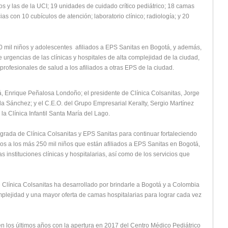
os y las de la UCI; 19 unidades de cuidado crítico pediátrico; 18 camas
ias con 10 cubículos de atención; laboratorio clínico; radiología; y 20
50 mil niños y adolescentes afiliados a EPS Sanitas en Bogotá, y además,
 urgencias de las clínicas y hospitales de alta complejidad de la ciudad,
profesionales de salud a los afiliados a otras EPS de la ciudad.
á, Enrique Peñalosa Londoño; el presidente de Clínica Colsanitas, Jorge
 Sánchez; y el C.E.O. del Grupo Empresarial Keralty, Sergio Martínez
la Clínica Infantil Santa María del Lago.
tegrada de Clínica Colsanitas y EPS Sanitas para continuar fortaleciendo
los a los más 250 mil niños que están afiliados a EPS Sanitas en Bogotá,
 instituciones clínicas y hospitalarias, así como de los servicios que
e Clínica Colsanitas ha desarrollado por brindarle a Bogotá y a Colombia
mplejidad y una mayor oferta de camas hospitalarias para lograr cada vez
 los últimos años con la apertura en 2017 del Centro Médico Pediátrico