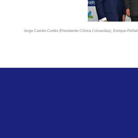
Jorge Camilo Cortés (Presidente Clínica Colsanitas), Enrique Peñal