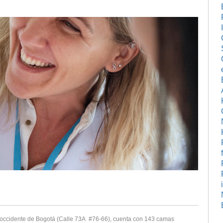
el occidente de Bogotá (Calle 73A #76-66), cuenta con 143 camas