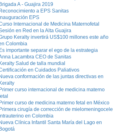
Brigada A - Guajira 2019
Reconocimiento a EPS Sanitas
Inauguración EPS
Curso Internacional de Medicina Maternofetal
Sesión en Red en la Alta Guajira
Grupo Keralty invertirá US$100 millones este año
en Colombia
Es importante separar el ego de la estrategia
Anna Lacambra CEO de Sanitas
Keralty Salud de talla mundial
Certificación en Cuidados Paliativos
Nueva conformación de las juntas directivas en
Keralty
Primer curso internacional de medicina materno
fetal
Primer curso de medicina materno fetal en México
Primera cirugía de corrección de mielomeningocele
intrauterino en Colombia
Nueva Clínica Infantil Santa María del Lago en
Bogotá