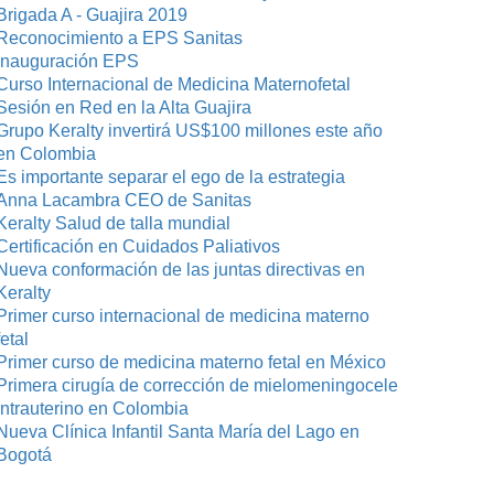
Brigada A - Guajira 2019
Reconocimiento a EPS Sanitas
Inauguración EPS
Curso Internacional de Medicina Maternofetal
Sesión en Red en la Alta Guajira
Grupo Keralty invertirá US$100 millones este año
en Colombia
Es importante separar el ego de la estrategia
Anna Lacambra CEO de Sanitas
Keralty Salud de talla mundial
Certificación en Cuidados Paliativos
Nueva conformación de las juntas directivas en
Keralty
Primer curso internacional de medicina materno
fetal
Primer curso de medicina materno fetal en México
Primera cirugía de corrección de mielomeningocele
intrauterino en Colombia
Nueva Clínica Infantil Santa María del Lago en
Bogotá